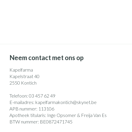
Neem contact met ons op
Kapelfarma
Kapelstraat 40
2550
Kontich
Telefoon:
03 457 62 49
E-mailadres:
kapelfarmakontich@
skynet.be
APB nummer:
113106
Apotheek titularis:
Inge Opsomer & Freija Van Es
BTW nummer:
BE0872471745