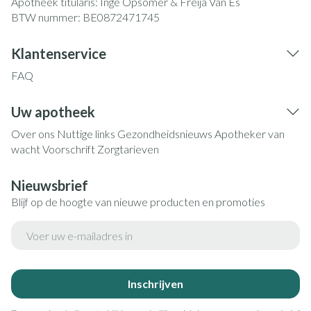
Apotheek titularis:
Inge Opsomer & Freija Van Es
BTW nummer:
BE0872471745
Klantenservice
FAQ
Uw apotheek
Over ons
Nuttige links
Gezondheidsnieuws
Apotheker van
wacht
Voorschrift
Zorgtarieven
Nieuwsbrief
Blijf op de hoogte van nieuwe producten en promoties
E-mail adres
Inschrijven