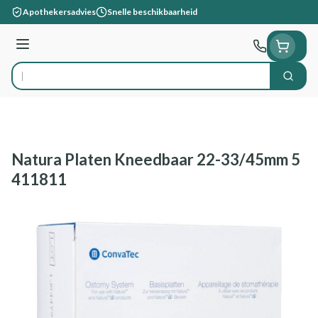
Ga naar de inhoud
Apothekersadvies
Snelle beschikbaarheid
Menu
Zoek
Product, merk, categorie...
Natura Platen Kneedbaar 22-33/45mm 5
411811