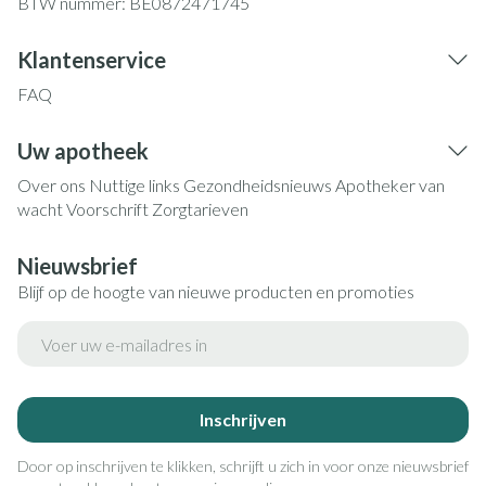
BTW nummer:
BE0872471745
Klantenservice
FAQ
Uw apotheek
Over ons
Nuttige links
Gezondheidsnieuws
Apotheker van
wacht
Voorschrift
Zorgtarieven
Nieuwsbrief
Blijf op de hoogte van nieuwe producten en promoties
E-mail adres
Inschrijven
Door op inschrijven te klikken, schrijft u zich in voor onze nieuwsbrief