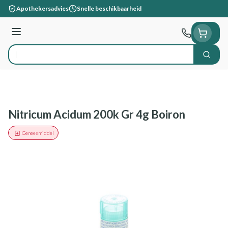
Ga naar de inhoud
Apothekersadvies
Snelle beschikbaarheid
Menu
Zoek
Product, merk, categorie...
Nitricum Acidum 200k Gr 4g Boiron
Geneesmiddel