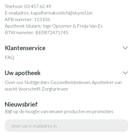
Telefoon:
03 457 62 49
E-mailadres:
kapelfarmakontich@
skynet.be
APB nummer:
113106
Apotheek titularis:
Inge Opsomer & Freija Van Es
BTW nummer:
BE0872471745
Klantenservice
FAQ
Uw apotheek
Over ons
Nuttige links
Gezondheidsnieuws
Apotheker van
wacht
Voorschrift
Zorgtarieven
Nieuwsbrief
Blijf op de hoogte van nieuwe producten en promoties
E-mail adres