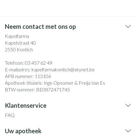
Neem contact met ons op
Kapelfarma
Kapelstraat 40
2550
Kontich
Telefoon:
03 457 62 49
E-mailadres:
kapelfarmakontich@
skynet.be
APB nummer:
113106
Apotheek titularis:
Inge Opsomer & Freija Van Es
BTW nummer:
BE0872471745
Klantenservice
FAQ
Uw apotheek