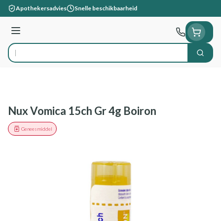
Ga naar de inhoud
Apothekersadvies
Snelle beschikbaarheid
Menu
Zoek
Product, merk, categorie...
Nux Vomica 15ch Gr 4g Boiron
Geneesmiddel