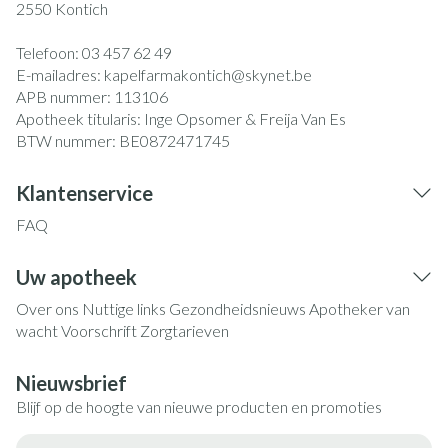
2550
Kontich
Telefoon:
03 457 62 49
E-mailadres:
kapelfarmakontich@
skynet.be
APB nummer:
113106
Apotheek titularis:
Inge Opsomer & Freija Van Es
BTW nummer:
BE0872471745
Klantenservice
FAQ
Uw apotheek
Over ons
Nuttige links
Gezondheidsnieuws
Apotheker van
wacht
Voorschrift
Zorgtarieven
Nieuwsbrief
Blijf op de hoogte van nieuwe producten en promoties
E-mail adres