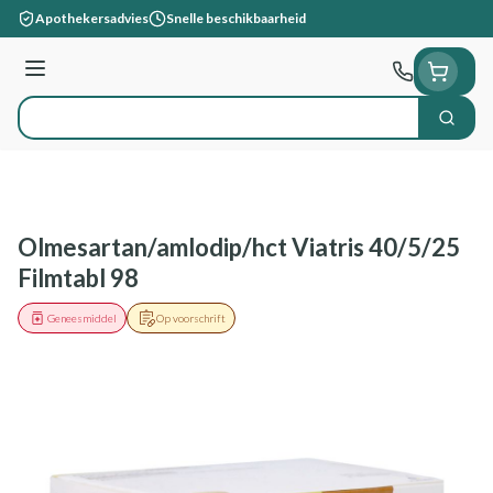
Ga naar de inhoud
Apothekersadvies
Snelle beschikbaarheid
Menu
Zoek
Product, merk, categorie...
Olmesartan/amlodip/hct Viatris 40/5/25
Filmtabl 98
Geneesmiddel
Op voorschrift