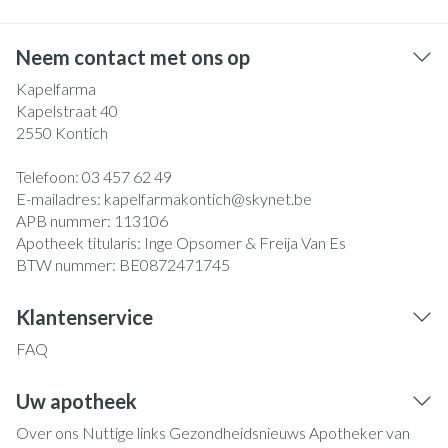
Neem contact met ons op
Kapelfarma
Kapelstraat 40
2550
Kontich
Telefoon:
03 457 62 49
E-mailadres:
kapelfarmakontich@
skynet.be
APB nummer:
113106
Apotheek titularis:
Inge Opsomer & Freija Van Es
BTW nummer:
BE0872471745
Klantenservice
FAQ
Uw apotheek
Over ons
Nuttige links
Gezondheidsnieuws
Apotheker van