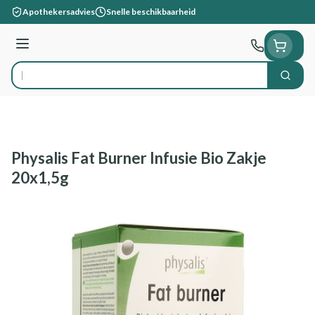
Ga naar de inhoud
Apothekersadvies
Snelle beschikbaarheid
Menu
Zoek
Product, merk, categorie...
Physalis Fat Burner Infusie Bio Zakje
20x1,5g