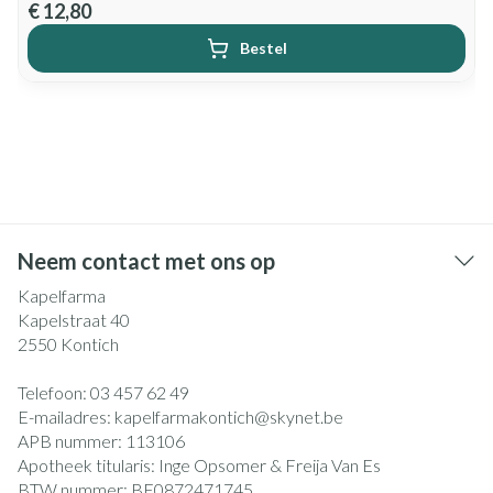
€ 12,80
Bestel
Neem contact met ons op
Kapelfarma
Kapelstraat 40
2550
Kontich
Telefoon:
03 457 62 49
E-mailadres:
kapelfarmakontich@
skynet.be
APB nummer:
113106
Apotheek titularis:
Inge Opsomer & Freija Van Es
BTW nummer:
BE0872471745