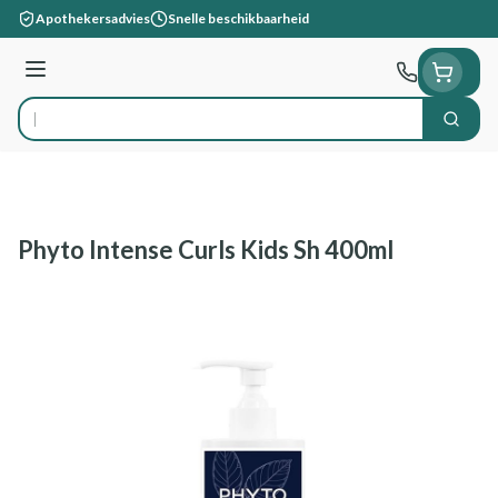
Ga naar de inhoud
Apothekersadvies
Snelle beschikbaarheid
Menu
Zoek
Product, merk, categorie...
Phyto Intense Curls Kids Sh 400ml