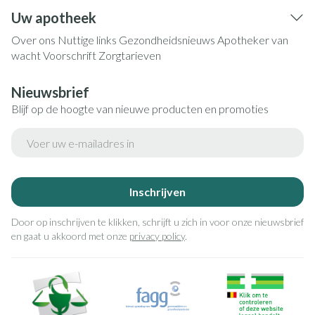
Uw apotheek
Over ons
Nuttige links
Gezondheidsnieuws
Apotheker van
wacht
Voorschrift
Zorgtarieven
Nieuwsbrief
Blijf op de hoogte van nieuwe producten en promoties
E-mail adres
Inschrijven
Door op inschrijven te klikken, schrijft u zich in voor onze nieuwsbrief
en gaat u akkoord met onze
privacy policy
.