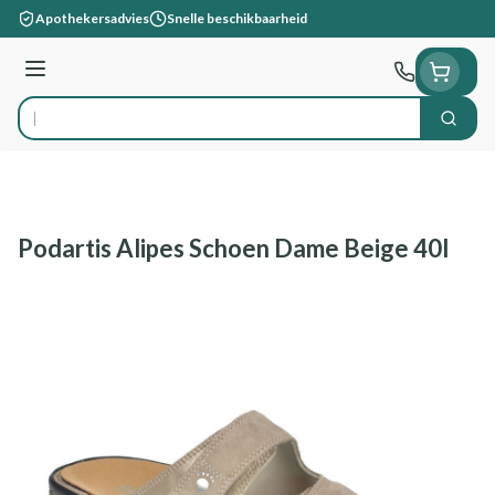
Ga naar de inhoud
Apothekersadvies
Snelle beschikbaarheid
Menu
Zoek
Product, merk, categorie...
Podartis Alipes Schoen Dame Beige 40l