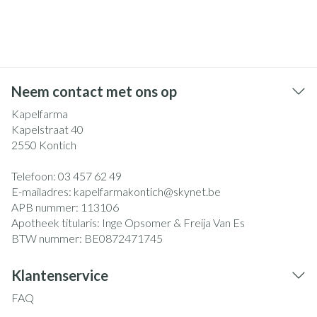
Neem contact met ons op
Kapelfarma
Kapelstraat 40
2550
Kontich
Telefoon:
03 457 62 49
E-mailadres:
kapelfarmakontich@
skynet.be
APB nummer:
113106
Apotheek titularis:
Inge Opsomer & Freija Van Es
BTW nummer:
BE0872471745
Klantenservice
FAQ