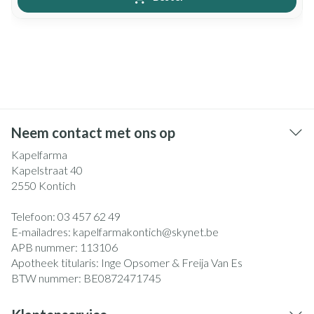
Neem contact met ons op
Kapelfarma
Kapelstraat 40
2550
Kontich
Telefoon:
03 457 62 49
E-mailadres:
kapelfarmakontich@
skynet.be
APB nummer:
113106
Apotheek titularis:
Inge Opsomer & Freija Van Es
BTW nummer:
BE0872471745