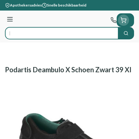
Ga naar de inhoud
Apothekersadvies
Snelle beschikbaarheid
Menu
Zoek
Product, merk, categorie...
Podartis Deambulo X Schoen Zwart 39 Xl