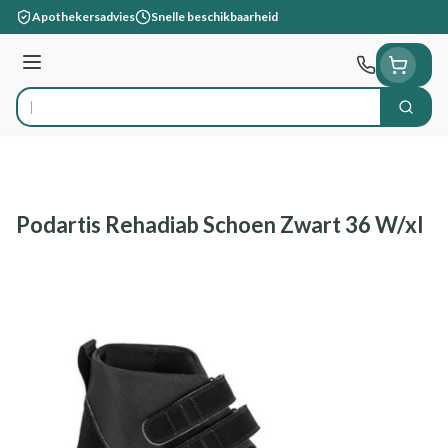
Ga naar de inhoud
Apothekersadvies
Snelle beschikbaarheid
Menu
Zoek
Product, merk, categorie...
Podartis Rehadiab Schoen Zwart 36 W/xl