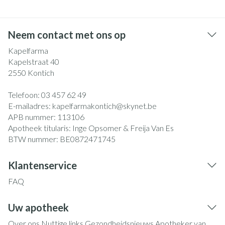
Neem contact met ons op
Kapelfarma
Kapelstraat 40
2550
Kontich
Telefoon:
03 457 62 49
E-mailadres:
kapelfarmakontich@
skynet.be
APB nummer:
113106
Apotheek titularis:
Inge Opsomer & Freija Van Es
BTW nummer:
BE0872471745
Klantenservice
FAQ
Uw apotheek
Over ons
Nuttige links
Gezondheidsnieuws
Apotheker van