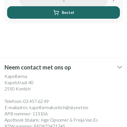
Bestel
Neem contact met ons op
Kapelfarma
Kapelstraat 40
2550
Kontich
Telefoon:
03 457 62 49
E-mailadres:
kapelfarmakontich@
skynet.be
APB nummer:
113106
Apotheek titularis:
Inge Opsomer & Freija Van Es
BTW nummer:
BE0872471745