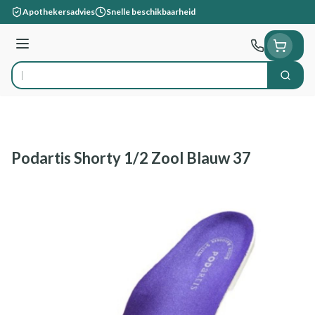
Ga naar de inhoud
Apothekersadvies
Snelle beschikbaarheid
Menu
Zoek
Product, merk, categorie...
Podartis Shorty 1/2 Zool Blauw 37