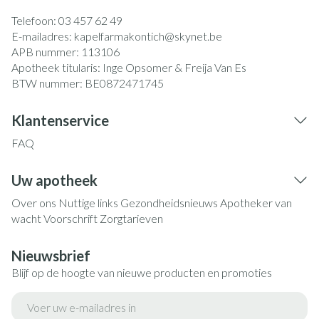
Telefoon:
03 457 62 49
E-mailadres:
kapelfarmakontich@
skynet.be
APB nummer:
113106
Apotheek titularis:
Inge Opsomer & Freija Van Es
BTW nummer:
BE0872471745
Klantenservice
FAQ
Uw apotheek
Over ons
Nuttige links
Gezondheidsnieuws
Apotheker van
wacht
Voorschrift
Zorgtarieven
Nieuwsbrief
Blijf op de hoogte van nieuwe producten en promoties
E-mail adres