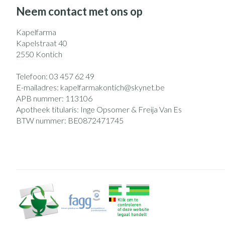
Eelt
Neem contact met ons op
Zuurstof
Eksteroog - likd
Ademhalingsst
Kapelfarma
Toon meer
Kapelstraat 40
2550
Kontich
Spieren en gew
Telefoon:
03 457 62 49
Specifiek voor
Naalden en spu
E-mailadres:
kapelfarmakontich@
skynet.be
APB nummer:
113106
Lichaamsverzorg
Spuiten
Infecties
Apotheek titularis:
Inge Opsomer & Freija Van Es
Deodorant
Oplossing voor i
BTW nummer:
BE0872471745
Gezichtsverzorg
Naalden
Luizen
Naalden voor ins
pennaalden
Toon meer
Diagnostica
Haar