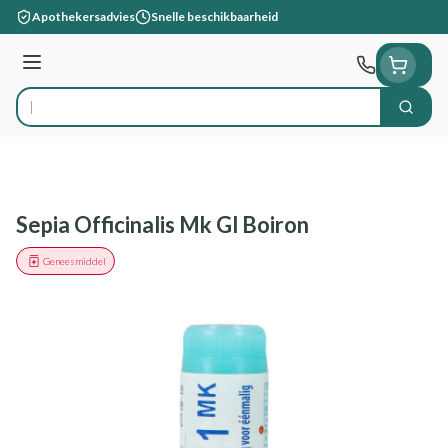
Ga naar de inhoud
Apothekersadvies
Snelle beschikbaarheid
Menu
Zoek
Product, merk, categorie...
Sepia Officinalis Mk Gl Boiron
Geneesmiddel