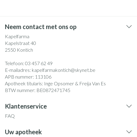
Neem contact met ons op
Kapelfarma
Kapelstraat 40
2550
Kontich
Telefoon:
03 457 62 49
E-mailadres:
kapelfarmakontich@
skynet.be
APB nummer:
113106
Apotheek titularis:
Inge Opsomer & Freija Van Es
BTW nummer:
BE0872471745
Klantenservice
FAQ
Uw apotheek