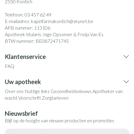
2550
Kontich
Telefoon:
03 457 62 49
E-mailadres:
kapelfarmakontich@
skynet.be
APB nummer:
113106
Apotheek titularis:
Inge Opsomer & Freija Van Es
BTW nummer:
BE0872471745
Klantenservice
FAQ
Uw apotheek
Over ons
Nuttige links
Gezondheidsnieuws
Apotheker van
wacht
Voorschrift
Zorgtarieven
Nieuwsbrief
Blijf op de hoogte van nieuwe producten en promoties
E-mail adres