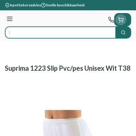
Ga naar de inhoud
Apothekersadvies
Snelle beschikbaarheid
Menu
Zoek
Product, merk, categorie...
Suprima 1223 Slip Pvc/pes Unisex Wit T38