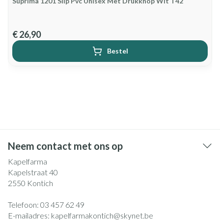
Suprima 1201 Slip Pvc Unisex Met Drukknop Wit T42
€ 26,90
Bestel
Neem contact met ons op
Kapelfarma
Kapelstraat 40
2550
Kontich
Telefoon:
03 457 62 49
E-mailadres:
kapelfarmakontich@
skynet.be