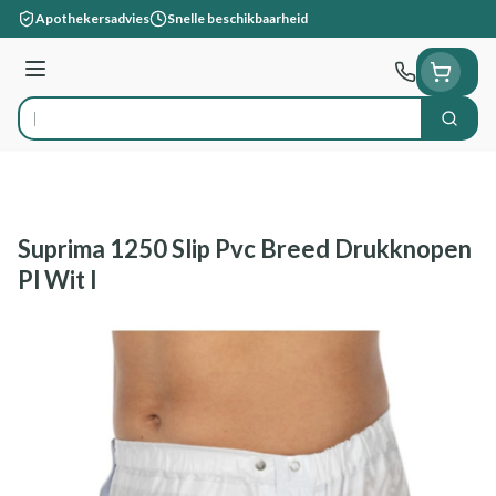
Ga naar de inhoud
Apothekersadvies
Snelle beschikbaarheid
Menu
Zoek
Product, merk, categorie...
Suprima 1250 Slip Pvc Breed Drukknopen
Pl Wit l