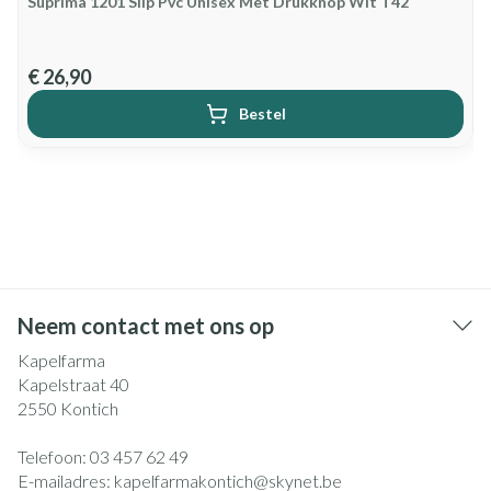
Suprima 1201 Slip Pvc Unisex Met Drukknop Wit T42
€ 26,90
Bestel
Neem contact met ons op
Kapelfarma
Kapelstraat 40
2550
Kontich
Telefoon:
03 457 62 49
E-mailadres:
kapelfarmakontich@
skynet.be