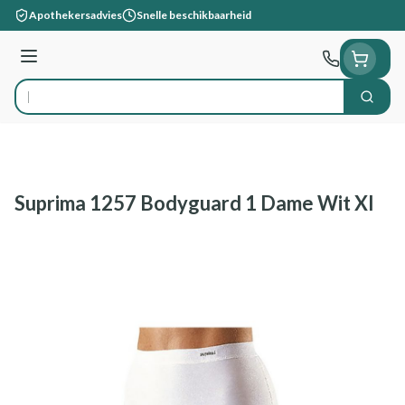
Ga naar de inhoud
Apothekersadvies
Snelle beschikbaarheid
Menu
Zoek
Product, merk, categorie...
Suprima 1257 Bodyguard 1 Dame Wit Xl