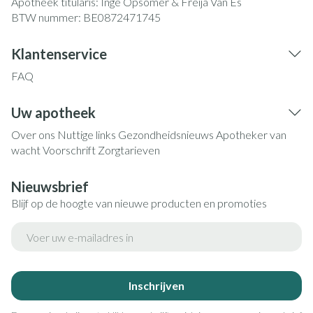
Apotheek titularis:
Inge Opsomer & Freija Van Es
BTW nummer:
BE0872471745
Klantenservice
FAQ
Uw apotheek
Over ons
Nuttige links
Gezondheidsnieuws
Apotheker van
wacht
Voorschrift
Zorgtarieven
Nieuwsbrief
Blijf op de hoogte van nieuwe producten en promoties
E-mail adres
Inschrijven