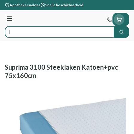
Ga naar de inhoud
Apothekersadvies
Snelle beschikbaarheid
Menu
Zoek
Product, merk, categorie...
Suprima 3100 Steeklaken Katoen+pvc
75x160cm