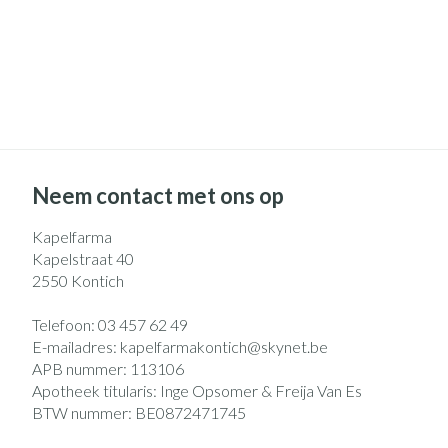
Neem contact met ons op
Kapelfarma
Kapelstraat 40
2550
Kontich
Telefoon:
03 457 62 49
E-mailadres:
kapelfarmakontich@
skynet.be
APB nummer:
113106
Apotheek titularis:
Inge Opsomer & Freija Van Es
BTW nummer:
BE0872471745