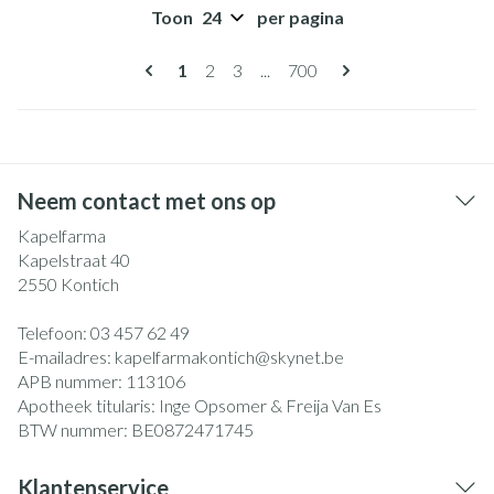
Toon
per pagina
Pagina's
U lees momenteel pagina
Pagina
Pagina
Pagina
1
2
3
...
700
Neem contact met ons op
Kapelfarma
Kapelstraat 40
2550
Kontich
Telefoon:
03 457 62 49
E-mailadres:
kapelfarmakontich@
skynet.be
APB nummer:
113106
Apotheek titularis:
Inge Opsomer & Freija Van Es
BTW nummer:
BE0872471745
Klantenservice