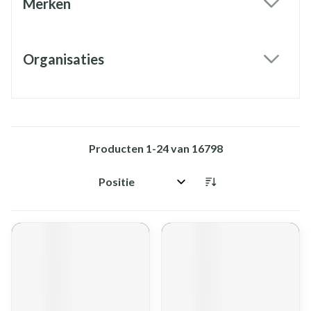
Merken
filter
Organisaties
filter
Producten
1
-
24
van
16798
Sorteer op: