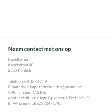
Neem contact met ons op
Kapelfarma
Kapelstraat 40
2550
Kontich
Telefoon:
03 457 62 49
E-mailadres:
kapelfarmakontich@
skynet.be
APB nummer:
113106
Apotheek titularis:
Inge Opsomer & Freija Van Es
BTW nummer:
BE0872471745