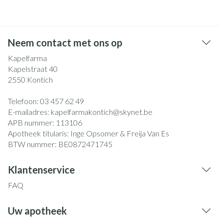
Neem contact met ons op
Kapelfarma
Kapelstraat 40
2550
Kontich
Telefoon:
03 457 62 49
E-mailadres:
kapelfarmakontich@
skynet.be
APB nummer:
113106
Apotheek titularis:
Inge Opsomer & Freija Van Es
BTW nummer:
BE0872471745
Klantenservice
FAQ
Uw apotheek