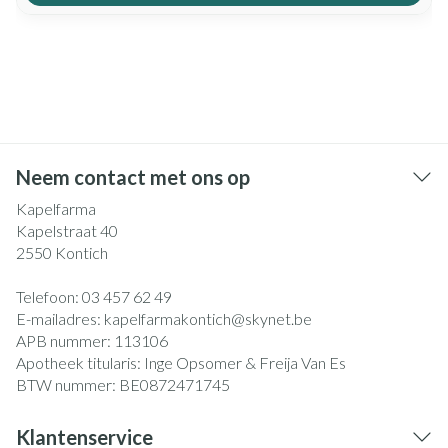
Neem contact met ons op
Kapelfarma
Kapelstraat 40
2550
Kontich
Telefoon:
03 457 62 49
E-mailadres:
kapelfarmakontich@
skynet.be
APB nummer:
113106
Apotheek titularis:
Inge Opsomer & Freija Van Es
BTW nummer:
BE0872471745
Klantenservice