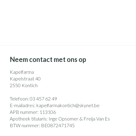
Neem contact met ons op
Kapelfarma
Kapelstraat 40
2550
Kontich
Telefoon:
03 457 62 49
E-mailadres:
kapelfarmakontich@
skynet.be
APB nummer:
113106
Apotheek titularis:
Inge Opsomer & Freija Van Es
BTW nummer:
BE0872471745