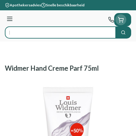
Ga naar de inhoud
Apothekersadvies
Snelle beschikbaarheid
Menu
Zoek
Product, merk, categorie...
Widmer Hand Creme Parf 75ml