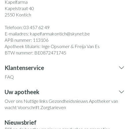
Kapelfarma
Kapelstraat 40
2550
Kontich
Telefoon:
03 457 62 49
E-mailadres:
kapelfarmakontich@
skynet.be
APB nummer:
113106
Apotheek titularis:
Inge Opsomer & Freija Van Es
BTW nummer:
BE0872471745
Klantenservice
FAQ
Uw apotheek
Over ons
Nuttige links
Gezondheidsnieuws
Apotheker van
wacht
Voorschrift
Zorgtarieven
Nieuwsbrief