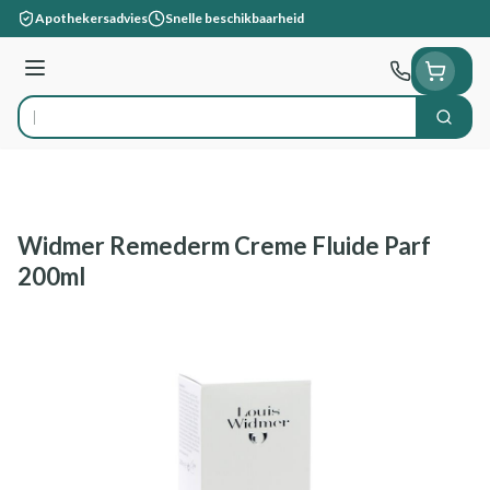
Ga naar de inhoud
Apothekersadvies
Snelle beschikbaarheid
Menu
Zoek
Product, merk, categorie...
Widmer Remederm Creme Fluide Parf
200ml