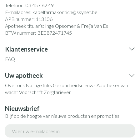
Telefoon:
03 457 62 49
E-mailadres:
kapelfarmakontich@
skynet.be
APB nummer:
113106
Apotheek titularis:
Inge Opsomer & Freija Van Es
BTW nummer:
BE0872471745
Klantenservice
FAQ
Uw apotheek
Over ons
Nuttige links
Gezondheidsnieuws
Apotheker van
wacht
Voorschrift
Zorgtarieven
Nieuwsbrief
Blijf op de hoogte van nieuwe producten en promoties
E-mail adres