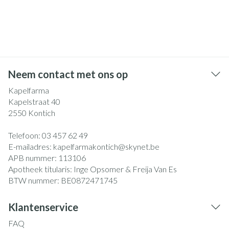
Neem contact met ons op
Kapelfarma
Kapelstraat 40
2550
Kontich
Telefoon:
03 457 62 49
E-mailadres:
kapelfarmakontich@
skynet.be
APB nummer:
113106
Apotheek titularis:
Inge Opsomer & Freija Van Es
BTW nummer:
BE0872471745
Klantenservice
FAQ