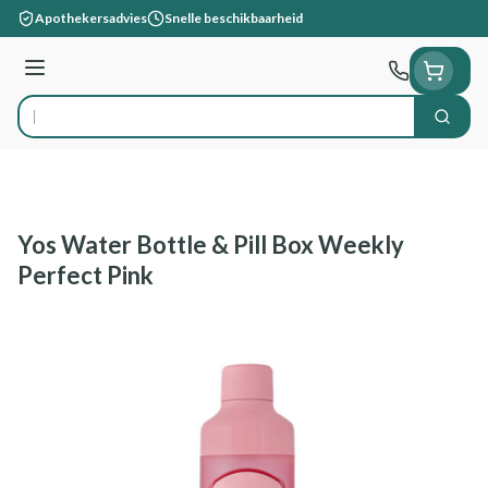
Ga naar de inhoud
Apothekersadvies
Snelle beschikbaarheid
Menu
Zoek
Product, merk, categorie...
Yos Water Bottle & Pill Box Weekly
Perfect Pink