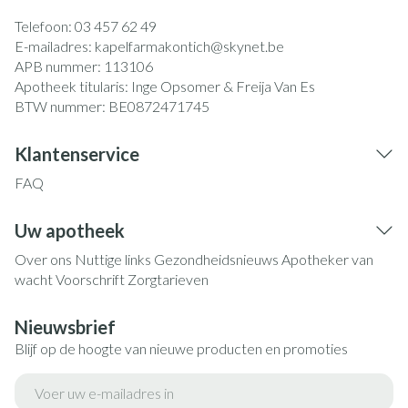
Telefoon:
03 457 62 49
E-mailadres:
kapelfarmakontich@
skynet.be
APB nummer:
113106
Apotheek titularis:
Inge Opsomer & Freija Van Es
BTW nummer:
BE0872471745
Klantenservice
FAQ
Uw apotheek
Over ons
Nuttige links
Gezondheidsnieuws
Apotheker van
wacht
Voorschrift
Zorgtarieven
Nieuwsbrief
Blijf op de hoogte van nieuwe producten en promoties
E-mail adres