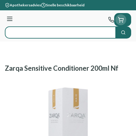
Ga naar de inhoud
Apothekersadvies
Snelle beschikbaarheid
Menu
Zoek
Product, merk, categorie...
Zarqa Sensitive Conditioner 200ml Nf