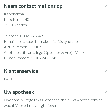
Neem contact met ons op
Kapelfarma
Kapelstraat 40
2550
Kontich
Telefoon:
03 457 62 49
E-mailadres:
kapelfarmakontich@
skynet.be
APB nummer:
113106
Apotheek titularis:
Inge Opsomer & Freija Van Es
BTW nummer:
BE0872471745
Klantenservice
FAQ
Uw apotheek
Over ons
Nuttige links
Gezondheidsnieuws
Apotheker van
wacht
Voorschrift
Zorgtarieven