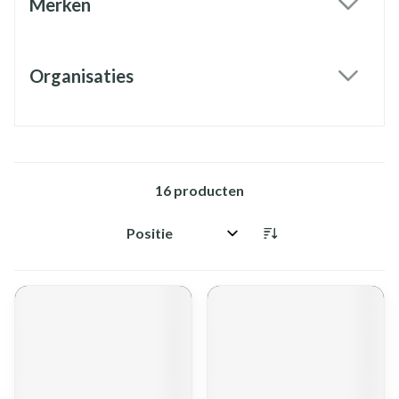
Merken
filter
Organisaties
filter
16
producten
Sorteer op: