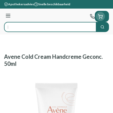
Ga naar de inhoud
Apothekersadvies
Snelle beschikbaarheid
Menu
Zoek
Product, merk, categorie...
Avene Cold Cream Handcreme Geconc.
50ml