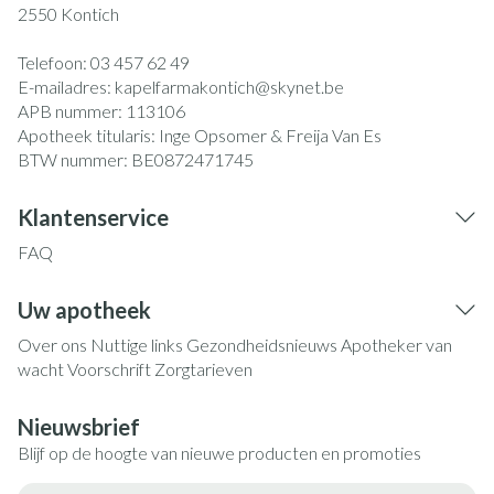
2550
Kontich
Telefoon:
03 457 62 49
E-mailadres:
kapelfarmakontich@
skynet.be
APB nummer:
113106
Apotheek titularis:
Inge Opsomer & Freija Van Es
BTW nummer:
BE0872471745
Klantenservice
FAQ
Uw apotheek
Over ons
Nuttige links
Gezondheidsnieuws
Apotheker van
wacht
Voorschrift
Zorgtarieven
Nieuwsbrief
Blijf op de hoogte van nieuwe producten en promoties
E-mail adres