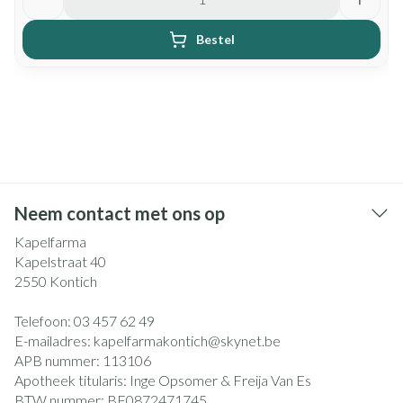
Bestel
Neem contact met ons op
Kapelfarma
Kapelstraat 40
2550
Kontich
Telefoon:
03 457 62 49
E-mailadres:
kapelfarmakontich@
skynet.be
APB nummer:
113106
Apotheek titularis:
Inge Opsomer & Freija Van Es
BTW nummer:
BE0872471745