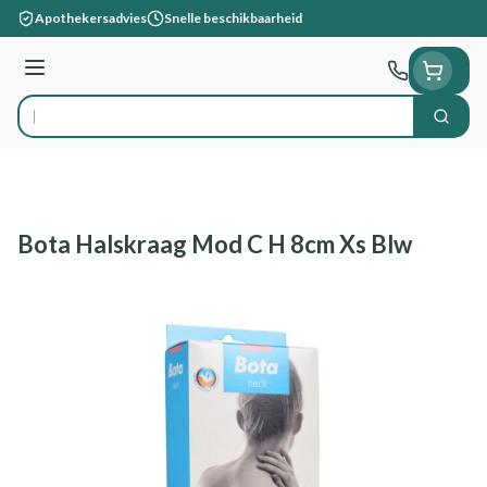
Ga naar de inhoud
Apothekersadvies
Snelle beschikbaarheid
Menu
Zoek
Product, merk, categorie...
Bota Halskraag Mod C H 8cm Xs Blw