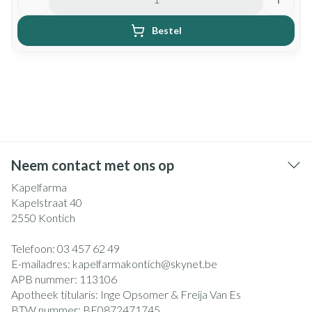
Bestel
Neem contact met ons op
Kapelfarma
Kapelstraat 40
2550
Kontich
Telefoon:
03 457 62 49
E-mailadres:
kapelfarmakontich@
skynet.be
APB nummer:
113106
Apotheek titularis:
Inge Opsomer & Freija Van Es
BTW nummer:
BE0872471745