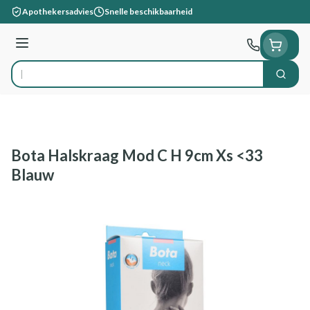
Ga naar de inhoud
Apothekersadvies
Snelle beschikbaarheid
Menu
Zoek
Product, merk, categorie...
Bota Halskraag Mod C H 9cm Xs <33
Blauw