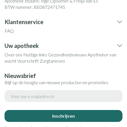
Apotheek titularis:
Inge Opsomer & Freija Van Es
BTW nummer:
BE0872471745
Klantenservice
FAQ
Uw apotheek
Over ons
Nuttige links
Gezondheidsnieuws
Apotheker van
wacht
Voorschrift
Zorgtarieven
Nieuwsbrief
Blijf op de hoogte van nieuwe producten en promoties
E-mail adres
Inschrijven