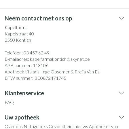
Neem contact met ons op
Kapelfarma
Kapelstraat 40
2550
Kontich
Telefoon:
03 457 62 49
E-mailadres:
kapelfarmakontich@
skynet.be
APB nummer:
113106
Apotheek titularis:
Inge Opsomer & Freija Van Es
BTW nummer:
BE0872471745
Klantenservice
FAQ
Uw apotheek
Over ons
Nuttige links
Gezondheidsnieuws
Apotheker van