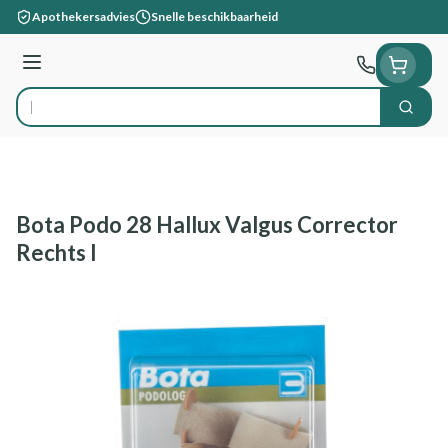
Ga naar de inhoud
Apothekersadvies
Snelle beschikbaarheid
Menu
Zoek
Product, merk, categorie...
Bota Podo 28 Hallux Valgus Corrector
Rechts l