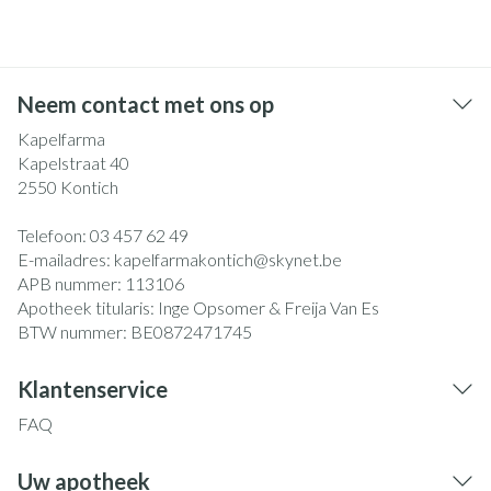
Neem contact met ons op
Kapelfarma
Kapelstraat 40
2550
Kontich
Telefoon:
03 457 62 49
E-mailadres:
kapelfarmakontich@
skynet.be
APB nummer:
113106
Apotheek titularis:
Inge Opsomer & Freija Van Es
BTW nummer:
BE0872471745
Klantenservice
FAQ
Uw apotheek