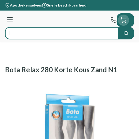
Ga naar de inhoud
Apothekersadvies
Snelle beschikbaarheid
Menu
Zoek
Product, merk, categorie...
Bota Relax 280 Korte Kous Zand N1