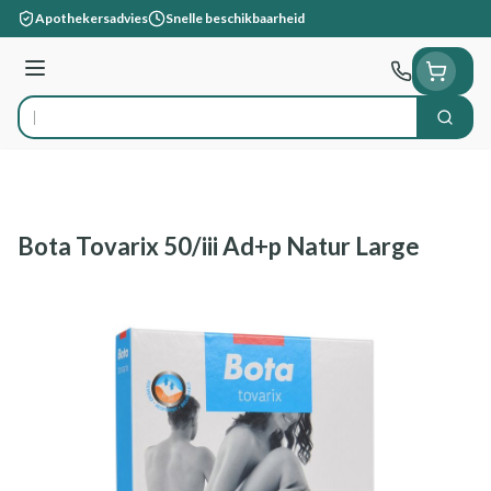
Ga naar de inhoud
Apothekersadvies
Snelle beschikbaarheid
Menu
Zoek
Product, merk, categorie...
Bota Tovarix 50/iii Ad+p Natur Large