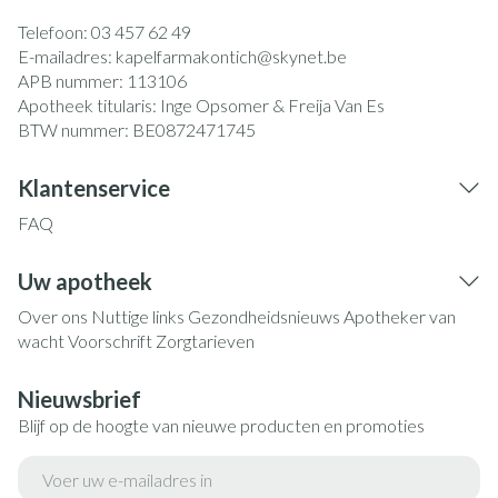
Telefoon:
03 457 62 49
E-mailadres:
kapelfarmakontich@
skynet.be
APB nummer:
113106
Apotheek titularis:
Inge Opsomer & Freija Van Es
BTW nummer:
BE0872471745
Klantenservice
FAQ
Uw apotheek
Over ons
Nuttige links
Gezondheidsnieuws
Apotheker van
wacht
Voorschrift
Zorgtarieven
Nieuwsbrief
Blijf op de hoogte van nieuwe producten en promoties
E-mail adres