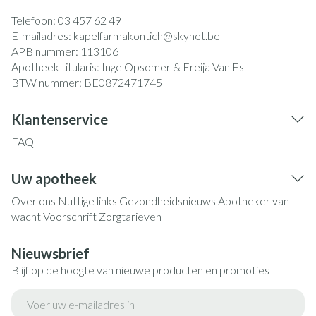
Telefoon:
03 457 62 49
E-mailadres:
kapelfarmakontich@
skynet.be
APB nummer:
113106
Apotheek titularis:
Inge Opsomer & Freija Van Es
BTW nummer:
BE0872471745
Klantenservice
FAQ
Uw apotheek
Over ons
Nuttige links
Gezondheidsnieuws
Apotheker van
wacht
Voorschrift
Zorgtarieven
Nieuwsbrief
Blijf op de hoogte van nieuwe producten en promoties
E-mail adres