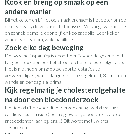
Kook en breng op smaak op een
andere manier
Bij het koken en bij het op smaak brengen is het beter om op
de onverzadigde vetzuren te focussen. Vervang uw arachide-
en zonnebloemolie door olijf-en koolzaadolie. Leer koken
zonder vet : stoom, wok, papillote…
Zoek elke dag beweging
De fysische inspanning is onontbeerlijk voor de gezondheid.
Dit geeft ook een positief effect op het cholesterolgehalte.
Het is niet nodig om grootse sportprestaties te
verwezenlijken, wat belangrijk is, is de regelmaat, 30 minuten
wandelen per dag is al prima !
Kijk regelmatig je cholesterolgehalte
na door een bloedonderzoek
Het ideaal ritme voor dit onderzoek hangt wel af van uw
cardiovasculair risico (leeftijd, gewicht, bloeddruk, diabetes,
antecedenten, aanleg, enz…) Dit wordt met uw arts
besproken.