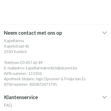
Neem contact met ons op
Kapelfarma
Kapelstraat 40
2550
Kontich
Telefoon:
03 457 62 49
E-mailadres:
kapelfarmakontich@
skynet.be
APB nummer:
113106
Apotheek titularis:
Inge Opsomer & Freija Van Es
BTW nummer:
BE0872471745
Klantenservice
FAQ