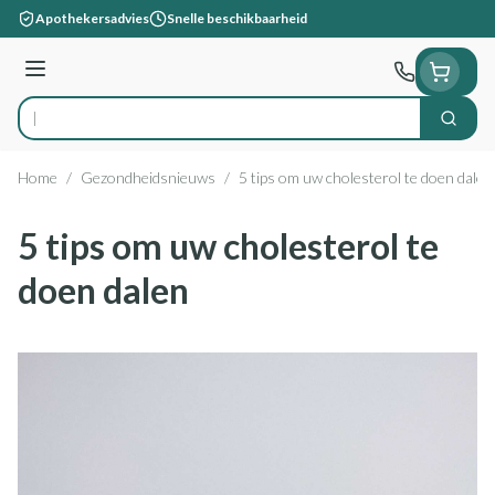
Ga naar de inhoud
Apothekersadvies
Snelle beschikbaarheid
Menu
Zoek
Product, merk, categorie...
Home
/
Gezondheidsnieuws
/
5 tips om uw cholesterol te doen dalen
5 tips om uw cholesterol te
doen dalen