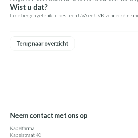
Pillendozen en
Gezichtsverzo
Wist u dat?
accessoires
In de bergen gebruikt u best een UVA en UVB-zonnecrème me
Pigmentstoorni
Gevoelige huid -
huid
Terug naar overzicht
Gemengde huid
Doffe huid
Toon meer
Snurken
Neem contact met ons op
Kapelfarma
Kapelstraat 40