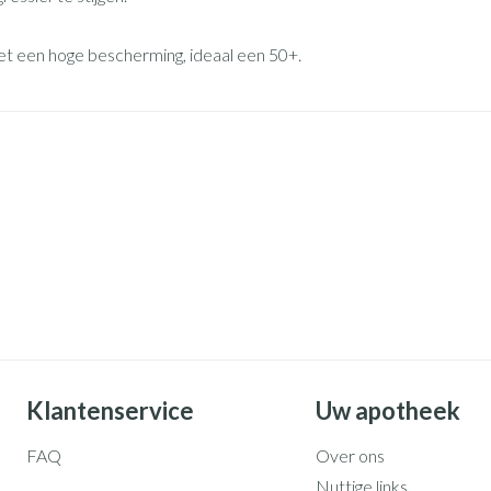
Mondmaskers
rging
Supplementen
Insectenwe
middelen
t een hoge bescherming, ideaal een 50+.
ssen
 geïrriteerde
Zelfbruiner
Scheren
Klantenservice
Uw apotheek
FAQ
Over ons
Nuttige links