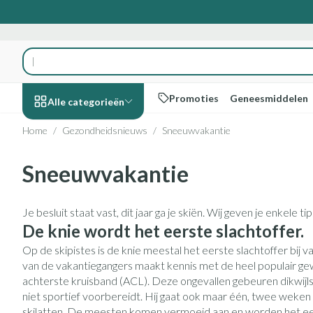
Ga naar de inhoud
Product, merk, categorie...
Promoties
Geneesmiddelen
Alle categorieën
Home
/
Gezondheidsnieuws
/
Sneeuwvakantie
Promoties
Sneeuwvakantie
Schoonheid,
Haar en Hoofd
Afslanken
Zwangerschap
Geheugen
Aromatherapi
Lenzen en brill
Insecten
Maag darm ste
verzorging en hygiëne
Toon submenu voor Schoonheid, 
Kammen - ontw
Maaltijdvervang
Zwangerschapsli
Verstuiver
Lensproducten
Verzorging inse
Maagzuur
Je besluit staat vast, dit jaar ga je skiën. Wij geven je enkele 
Dieet, voeding en
Seksualiteit
Beschadigd haar
Eetlustremmer
Borstvoeding
Essentiële oliën
Brillen
Anti insecten
Lever, galblaas 
De knie wordt het eerste slachtoffer.
vitamines
hoofdirritatie
Toon submenu voor Dieet, voedin
Platte buik
Lichaamsverzorg
Complex - combi
Teken tang of pi
Braken
Op de skipistes is de knie meestal het eerste slachtoffer bij v
Styling - spray & 
van de vakantiegangers maakt kennis met de heel populair g
Vetverbranders
Vitamines en s
Laxeermiddelen
Zwangerschap en
Zware benen
achterste kruisband (ACL). Deze ongevallen gebeuren dikwijl
kinderen
Verzorging
Toon submenu voor Zwangerscha
Toon meer
Toon meer
Toon meer
niet sportief voorbereidt. Hij gaat ook maar één, twee weken 
Oligo-element
Honden
Toon meer
skilatten. De meesten komen vermoeid aan en worden het ee