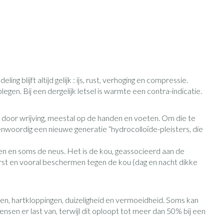
Zonnebank
Bed
Voorbereiding zon
Doorliggen - decubitis
ie
Urinewegen
Toon meer
Toon meer
id, spanning
Stoppen met roken
 en intieme
n Orthopedie
Gezichtsreiniging -
Instrumenten
g blijft altijd gelijk : ijs, rust, verhoging en compressie.
sche
ontschminken
en. Bij een dergelijk letsel is warmte een contra-indicatie.
 anticonceptie
Reinigingsmelk, - crème, -olie
Anti tumor middelen
t door wrijving, meestal op de handen en voeten. Om die te
en gel
n
nwoordig een nieuwe generatie “hydrocolloïde-pleisters, die
Tonic - lotion
orging
Anesthesie
ren en soms de neus. Het is de kou, geassocieerd aan de
Micellair water
eerst en vooral beschermen tegen de kou (dag en nacht dikke
t
Specifiek voor de ogen
ie
Diverse geneesmiddelen
Toon meer
en, hartkloppingen, duizeligheid en vermoeidheid. Soms kan
sen er last van, terwijl dit oploopt tot meer dan 50% bij een