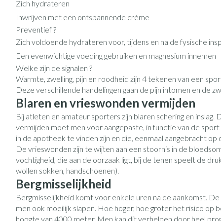
Eelt
Zich hydrateren
Zuurstof
Inwrijven met een ontspannende crème
Eksteroog - likd
Ademhalingsst
Preventief ?
Toon meer
Zich voldoende hydrateren voor, tijdens en na de fysische ins
Een evenwichtige voeding gebruiken en magnesium innemen
Spieren en gew
Welke zijn de signalen ?
Specifiek voor
Naalden en spu
Warmte, zwelling, pijn en roodheid zijn 4 tekenen van een sportle
Deze verschillende handelingen gaan de pijn intomen en de zwe
Lichaamsverzorg
Spuiten
Blaren en vrieswonden vermijden
Infecties
Deodorant
Oplossing voor i
Bij atleten en amateur sporters zijn blaren schering en insl
vermijden moet men voor aangepaste, in functie van de sport 
Gezichtsverzorg
Naalden
in de apotheek te vinden zijn en die, eenmaal aangebracht op
Luizen
Naalden voor ins
De vrieswonden zijn te wijten aan een stoornis in de bloedsom
pennaalden
vochtigheid, die aan de oorzaak ligt, bij de tenen speelt de 
wollen sokken, handschoenen).
Toon meer
Diagnostica
Bergmisselijkheid
Bergmisselijkheid komt voor enkele uren na de aankomst. De s
men ook moeilijk slapen. Hoe hoger, hoe groter het risico op 
Haar
hoogte van 4000 meter. Men kan dit verhelpen door heel progr