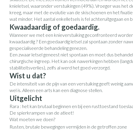
Vitaliteit 50+
knieletsel, waaronder verstuikingen (49%). Vroeger was het d
Toon submenu voor Vitaliteit 50
kreeg, maar met de evolutie van de skischoenen en het fixatie
Thuiszorg
Huid
Plantaardige ol
Nagels en hoe
wat minder. Het aantal enkelletsels is fel achteruitgegaan e
Natuur geneeskunde
Mond
Kwaadaardig of goedaardig.
Toon submenu voor Natuur gene
Batterijen
Ontsmetten en 
Wanneer we met een knieverstuiking geconfronteerd worden i
Droge mond
Thuiszorg en EHBO
Toebehoren
Schimmels
Spijsvertering
kwaadaardig ? Een goedaardig letsel zal spontaan zonder nawe
Toon submenu voor Thuiszorg e
Elektrische tan
gespecialiseerde behandeling genezen.
Steriel materiaal
Koortsblaasjes - 
Dieren en insecten
Een zwaar letsel geneest niet spontaan en moet dus behande
Interdentaal - fl
Toon submenu voor Dieren en in
Jeuk
Vacht, huid of 
chirurgische ingreep. Het kan ook nawerkingen hebben (langdur
Kunstgebit
stabiliteitsverlies), zelfs al werd het goed verzorgd.
Geneesmiddelen
Wist u dat?
Toon submenu voor Geneesmidd
Toon meer
De intensiteit van de pijn van een verstuiking geeft weinig aan
wel is. Alleen een arts kan een diagnose stellen.
Uitgelicht
Voeten en ben
Aerosoltherapi
Zware benen
Rara : het kan brutaal beginnen en bij een rusttoestand toeslaa
zuurstof
De spierkrampen van de atleet!
Droge voeten, e
Tabletten
Wat moeten we doen?
Aerosol toestell
Blaren
Creme, gel en s
Rusten, brutale bewegingen vermijden in de getroffen zone
Aerosol accesso