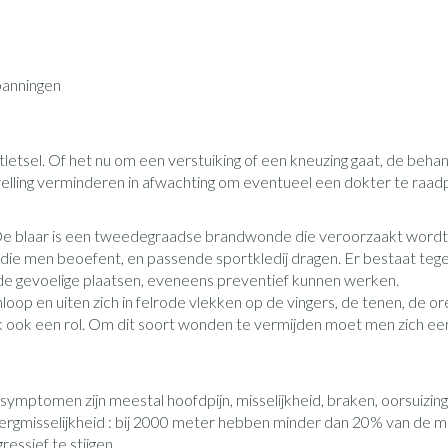
Nagelbijten
Overige diabetes producten
Accessoires
oorn
Nagelversterkend
Naalden voor insulinespuiten
elsel
Hormonaal stelsel
Gynaecolog
Toon meer
Toon meer
panningen
richten
Zenuwstelsel
Slapelooshe
en stress
 mannen
iten
Make-up
Sondes, baxters en
Seksualiteit
Bandages e
tsel. Of het nu om een verstuiking of een kneuzing gaat, de behandelin
catheters
hygiene
- orthopedi
lling verminderen in afwachting om eventueel een dokter te raadpleg
verbanden
ing
Make-up penselen en
Sondes
Condooms en
Immuniteit
Allergie
gebruiksvoorwerpen
njectie
ag. De blaar is een tweedegraadse brandwonde die veroorzaakt word
Buik
Accessoires voor sondes
Intiem welzij
Eyeliner - oogpotlood
die men beoefent, en passende sportkledij dragen. Er bestaat tege
ing
Arm
 de gevoelige plaatsen, eveneens preventief kunnen werken.
Baxters
Intieme verz
Mascara
Acne
Oor
ulinepen -
loop en uiten zich in felrode vlekken op de vingers, de tenen, de o
Elleboog
Catheters
Massage
Oogschaduw
druk ook een rol. Om dit soort wonden te vermijden moet men zich 
Enkel en voe
Toon meer
Toon meer
Afslanken
Homeopath
Toon meer
ymptomen zijn meestal hoofdpijn, misselijkheid, braken, oorsuizing
bergmisselijkheid : bij 2000 meter hebben minder dan 20% van de men
essief te stijgen.