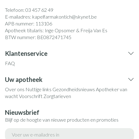
Telefoon:
03 457 62 49
E-mailadres:
kapelfarmakontich@
skynet.be
APB nummer:
113106
Apotheek titularis:
Inge Opsomer & Freija Van Es
BTW nummer:
BE0872471745
Klantenservice
FAQ
Uw apotheek
Over ons
Nuttige links
Gezondheidsnieuws
Apotheker van
wacht
Voorschrift
Zorgtarieven
Nieuwsbrief
Blijf op de hoogte van nieuwe producten en promoties
E-mail adres