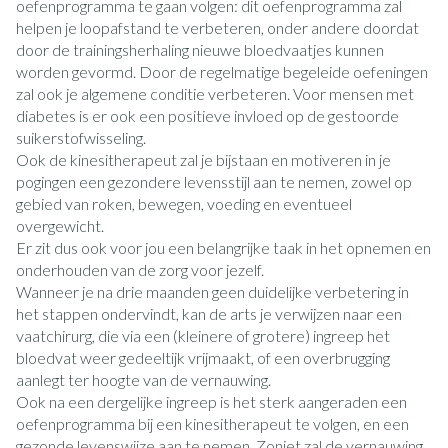
oefenprogramma te gaan volgen: dit oefenprogramma zal
helpen je loopafstand te verbeteren, onder andere doordat
door de trainingsherhaling nieuwe bloedvaatjes kunnen
worden gevormd. Door de regelmatige begeleide oefeningen
zal ook je algemene conditie verbeteren. Voor mensen met
diabetes is er ook een positieve invloed op de gestoorde
suikerstofwisseling.
Ook de kinesitherapeut zal je bijstaan en motiveren in je
pogingen een gezondere levensstijl aan te nemen, zowel op
gebied van roken, bewegen, voeding en eventueel
overgewicht.
Er zit dus ook voor jou een belangrijke taak in het opnemen en
onderhouden van de zorg voor jezelf.
Wanneer je na drie maanden geen duidelijke verbetering in
het stappen ondervindt, kan de arts je verwijzen naar een
vaatchirurg, die via een (kleinere of grotere) ingreep het
bloedvat weer gedeeltijk vrijmaakt, of een overbrugging
aanlegt ter hoogte van de vernauwing.
Ook na een dergelijke ingreep is het sterk aangeraden een
oefenprogramma bij een kinesitherapeut te volgen, en een
gezonde levenswijze aan te nemen. Zoniet zal de vernauwing