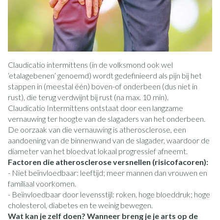
Claudicatio intermittens (in de volksmond ook wel
‘etalagebenen’ genoemd) wordt gedefinieerd als pijn bij het
stappen in (meestal één) boven-of onderbeen (dus niet in
rust), die terug verdwijnt bij rust (na max. 10 min).
Claudicatio Intermittens ontstaat door een langzame
vernauwing ter hoogte van de slagaders van het onderbeen.
De oorzaak van die vernauwing is atherosclerose, een
aandoening van de binnenwand van de slagader, waardoor de
diameter van het bloedvat lokaal progressief afneemt.
Factoren die atherosclerose versnellen (risicofacoren):
- Niet beïnvloedbaar: leeftijd; meer mannen dan vrouwen en
familiaal voorkomen.
- Beïnvloedbaar door levensstijl: roken, hoge bloeddruk; hoge
cholesterol, diabetes en te weinig bewegen.
Wat kan je zelf doen? Wanneer breng je je arts op de