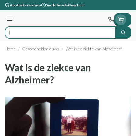
Ga naar de inhoud
Apothekersadvies
Snelle beschikbaarheid
Menu
Zoek
Product, merk, categorie...
Home
/
Gezondheidsnieuws
/
Wat is de ziekte van Alzheimer?
Wat is de ziekte van
Alzheimer?