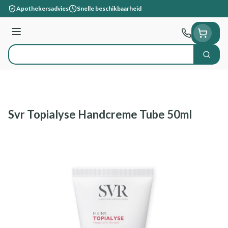
Ga naar de inhoud
Apothekersadvies
Snelle beschikbaarheid
Menu
Zoek
Product, merk, categorie...
Svr Topialyse Handcreme Tube 50ml