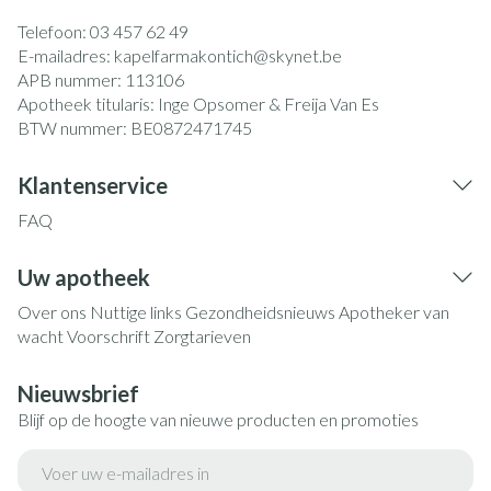
Telefoon:
03 457 62 49
E-mailadres:
kapelfarmakontich@
skynet.be
APB nummer:
113106
Apotheek titularis:
Inge Opsomer & Freija Van Es
BTW nummer:
BE0872471745
Klantenservice
FAQ
Uw apotheek
Over ons
Nuttige links
Gezondheidsnieuws
Apotheker van
wacht
Voorschrift
Zorgtarieven
Nieuwsbrief
Blijf op de hoogte van nieuwe producten en promoties
E-mail adres