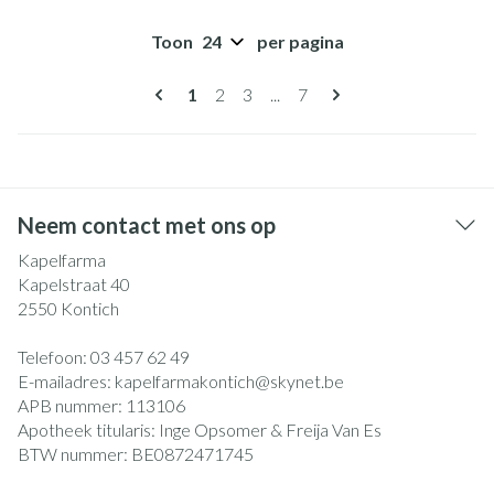
Toon
per pagina
Pagina's
U lees momenteel pagina
Pagina
Pagina
Pagina
1
2
3
...
7
Neem contact met ons op
Kapelfarma
Kapelstraat 40
2550
Kontich
Telefoon:
03 457 62 49
E-mailadres:
kapelfarmakontich@
skynet.be
APB nummer:
113106
Apotheek titularis:
Inge Opsomer & Freija Van Es
BTW nummer:
BE0872471745