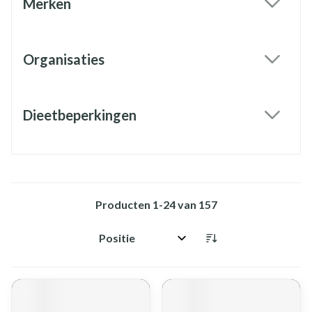
Merken
filter
Organisaties
filter
Dieetbeperkingen
filter
Producten
1
-
24
van
157
Sorteer op: