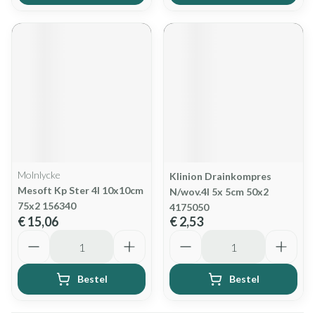
Molnlycke
Klinion Drainkompres
Mesoft Kp Ster 4l 10x10cm
N/wov.4l 5x 5cm 50x2
75x2 156340
4175050
€ 15,06
€ 2,53
Aantal
Aantal
Bestel
Bestel