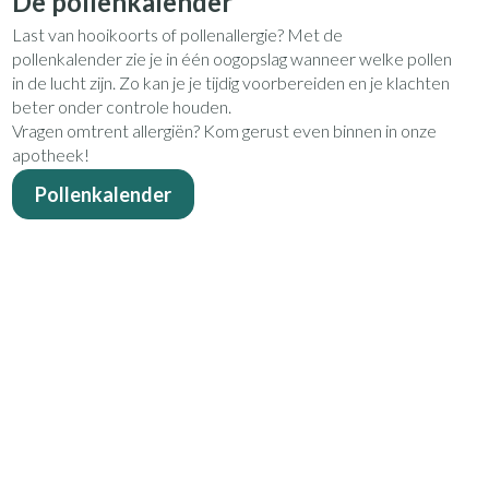
De pollenkalender
Toon meer
Last van hooikoorts of pollenallergie? Met de
pollenkalender zie je in één oogopslag wanneer welke pollen
Diagnosetesten en
Mond en keel
stress
Vlooien en teken
in de lucht zijn. Zo kan je je tijdig voorbereiden en je klachten
meetapparatuur
Oren
beter onder controle houden.
Zuigtabletten
Alcoholtest
Vragen omtrent allergiën? Kom gerust even binnen in onze
Oordopjes
erapie -
en -druppels
Spray - oplossing
Mond, muil of snavel
apotheek!
Bloeddrukmeter
s
Oorreiniging
Pollenkalender
Cholesteroltest
en
Oordruppels
Hartslagmeter
lpmiddelen
Toon meer
ning en -
Zonnebescherming
Ergonomie
Aambeien
he
Aftersun
Ademhaling en zuurstof
e
Lippen
Badkamer