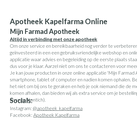
Eelt
Zuurstof
Eksteroog - likd
Ademhalingsst
Apotheek Kapelfarma Online
Toon meer
Mijn Farmad Apotheek
Spieren en gew
Altijd in verbinding met onze apotheek
Om onze service en bereikbaarheid nog verder te verbetere
Specifiek voor
Naalden en spu
geïnvesteerd in een een gebruiksvriendelijke webshop en onli
applicatie waar advies en begeleiding op de eerste plaats sta
Lichaamsverzorg
Spuiten
dus voor je klaar. Aarzel niet om ons te contacteren voor meer
Infecties
Deodorant
Oplossing voor i
Je kan jouw producten in onze online applicatie 'Mijn Farmad 
smartphone, tablet of computer en nadien komen ophalen. Ben
Gezichtsverzorg
Naalden
het niet om bij ons te geraken en heb je ook niemand die de m
Luizen
Naalden voor ins
komen afhalen, dan bieden wij als extra service om je bestelli
pennaalden
Socials:
(in regio Kontich).
Instagram:
@apotheek_kapelfarma
Toon meer
Diagnostica
Facebook:
Apotheek Kapelfarma
Haar