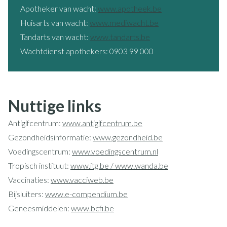
Apotheker van wacht:
www.apotheek.be
Huisarts van wacht:
www.mediwacht.be
Tandarts van wacht:
www.tandarts.be
Wachtdienst apothekers: 0903 99 000
Nuttige links
Antigifcentrum:
www.antigifcentrum.be
Gezondheidsinformatie:
www.gezondheid.be
Voedingscentrum:
www.voedingscentrum.nl
Tropisch instituut:
www.itg.be / www.wanda.be
Vaccinaties:
www.vacciweb.be
Bijsluiters:
www.e-compendium.be
Geneesmiddelen:
www.bcfi.be