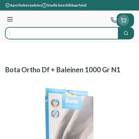
Ga naar de inhoud
Apothekersadvies
Snelle beschikbaarheid
Menu
Zoek
Product, merk, categorie...
Bota Ortho Df + Baleinen 1000 Gr N1