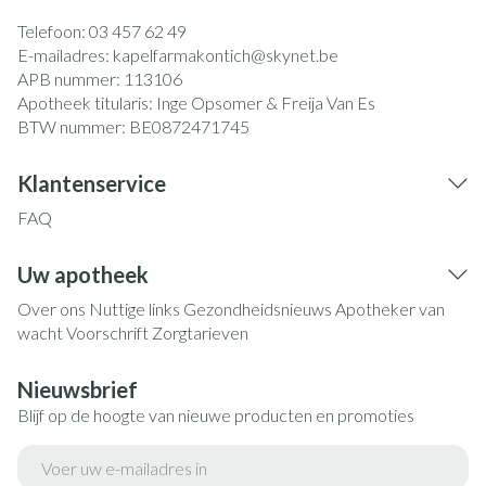
Telefoon:
03 457 62 49
E-mailadres:
kapelfarmakontich@
skynet.be
APB nummer:
113106
Apotheek titularis:
Inge Opsomer & Freija Van Es
BTW nummer:
BE0872471745
Klantenservice
FAQ
Uw apotheek
Over ons
Nuttige links
Gezondheidsnieuws
Apotheker van
wacht
Voorschrift
Zorgtarieven
Nieuwsbrief
Blijf op de hoogte van nieuwe producten en promoties
E-mail adres