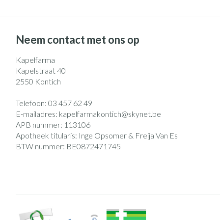
Neem contact met ons op
Kapelfarma
Kapelstraat 40
2550
Kontich
Telefoon:
03 457 62 49
E-mailadres:
kapelfarmakontich@
skynet.be
APB nummer:
113106
Apotheek titularis:
Inge Opsomer & Freija Van Es
BTW nummer:
BE0872471745