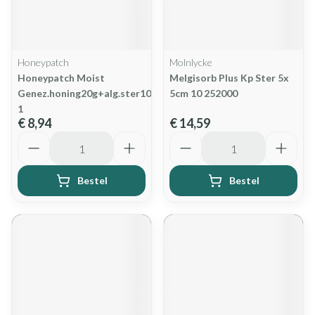
Honeypatch
Molnlycke
Honeypatch Moist
Melgisorb Plus Kp Ster 5x
Genez.honing20g+alg.ster10x10cm
5cm 10 252000
1
€ 8,94
€ 14,59
Aantal
Aantal
Bestel
Bestel