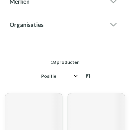
Merken
filter
Organisaties
filter
18
producten
Sorteer op: