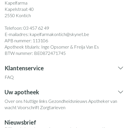
Kapelfarma
Kapelstraat 40
2550
Kontich
Telefoon:
03 457 62 49
E-mailadres:
kapelfarmakontich@
skynet.be
APB nummer:
113106
Apotheek titularis:
Inge Opsomer & Freija Van Es
BTW nummer:
BE0872471745
Klantenservice
FAQ
Uw apotheek
Over ons
Nuttige links
Gezondheidsnieuws
Apotheker van
wacht
Voorschrift
Zorgtarieven
Nieuwsbrief